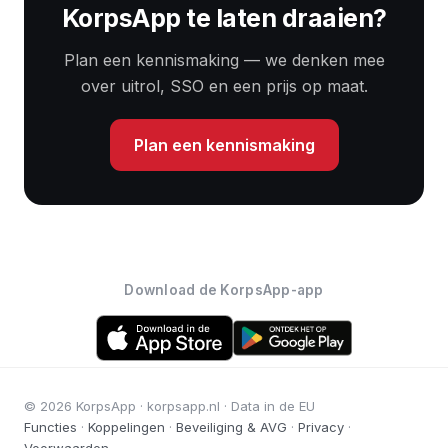
KorpsApp te laten draaien?
Plan een kennismaking — we denken mee
over uitrol, SSO en een prijs op maat.
Plan een kennismaking
Download de KorpsApp-app
© 2026 KorpsApp · korpsapp.nl · Data in de EU
Functies
·
Koppelingen
·
Beveiliging & AVG
·
Privacy
·