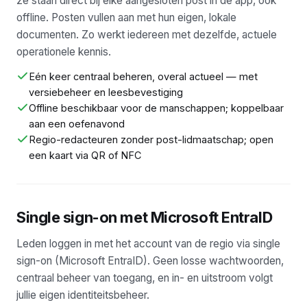
ze staan direct bij élke aangesloten post in de app, ook
offline. Posten vullen aan met hun eigen, lokale
documenten. Zo werkt iedereen met dezelfde, actuele
operationele kennis.
Eén keer centraal beheren, overal actueel — met
versiebeheer en leesbevestiging
Offline beschikbaar voor de manschappen; koppelbaar
aan een oefenavond
Regio-redacteuren zonder post-lidmaatschap; open
een kaart via QR of NFC
Single sign-on met Microsoft EntraID
Leden loggen in met het account van de regio via single
sign-on (Microsoft EntraID). Geen losse wachtwoorden,
centraal beheer van toegang, en in- en uitstroom volgt
jullie eigen identiteitsbeheer.